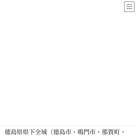
コ
ナ
ン
ビ
テ
ゲ
ン
ー
ツ
シ
求人情報
へ
ョ
ス
ン
キ
に
ッ
移
セントラル警備株式会社
求人情報
プ
動
現在当社では以下の求人にて一緒に働ける仲間を募集しておりま
す。
正社員・アルバイト・パート等、多様な条件にも対応できる業務
をご用意しておりますのでお気軽にご応募ください。
募集エリア
徳島県県下全域（徳島市・鳴門市・那賀町・